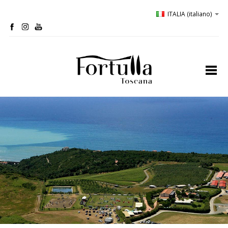
ITALIA
(italiano)
home
profilo
bio-cantina
oliveta
ospitalità
degustazioni
comunicazione