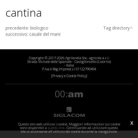
contatti
cantina
site map
precedente:
biologico
Tag directory
successivo:
casale del mare
Copyright © 2017-2026 Agrilandia Soc. agricola a.r.l.
Strada Vicinale delle Spianate - Castiglioncello (Livorno)
- Italia
P.Iva e Reg.Imprese LI 01122790494
[Privacy e Cookie Policy]
x
Questo sito web utilizza i cookie. Maggiori informazioni sui cookie
sono disponibili a
questo link
. Continuando ad utilizzare questo
sito si acconsente all'utilizzo dei cookie durante la navigazione.