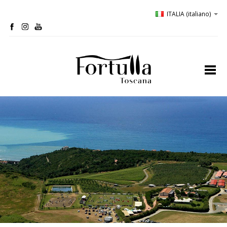
ITALIA
(italiano)
home
profilo
bio-cantina
oliveta
ospitalità
degustazioni
comunicazione