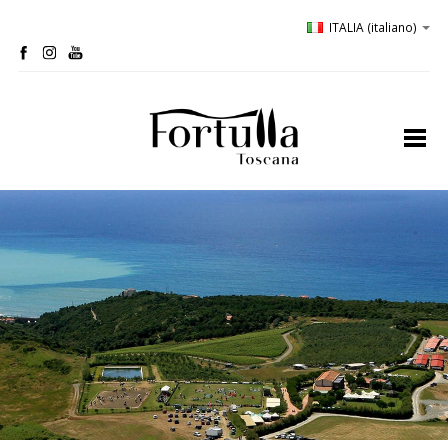
ITALIA
(italiano)
home
profilo
bio-cantina
oliveta
ospitalità
degustazioni
comunicazione