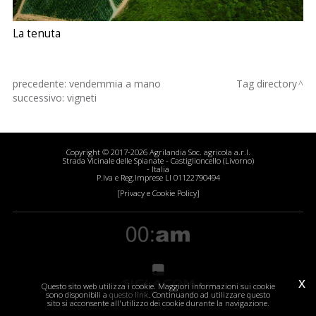
La tenuta
precedente:
vendemmia a mano
Tag directory
successivo:
vigneti
Copyright © 2017-2026 Agrilandia Soc. agricola a.r.l.
Strada Vicinale delle Spianate - Castiglioncello (Livorno)
- Italia
P.Iva e Reg.Imprese LI 01122790494
[Privacy e Cookie Policy]
x
Questo sito web utilizza i cookie. Maggiori informazioni sui cookie
sono disponibili a
questo link
. Continuando ad utilizzare questo
sito si acconsente all'utilizzo dei cookie durante la navigazione.