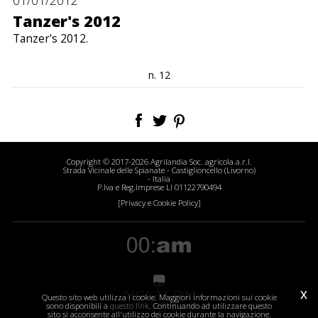
01/01/2012
Tanzer's 2012
Tanzer's 2012.
n. 12
Copyright © 2017-2026 Agrilandia Soc. agricola a.r.l.
Strada Vicinale delle Spianate - Castiglioncello (Livorno)
- Italia
P.Iva e Reg.Imprese LI 01122790494
[Privacy e Cookie Policy]
x
Questo sito web utilizza i cookie. Maggiori informazioni sui cookie
sono disponibili a
questo link
. Continuando ad utilizzare questo
sito si acconsente all'utilizzo dei cookie durante la navigazione.