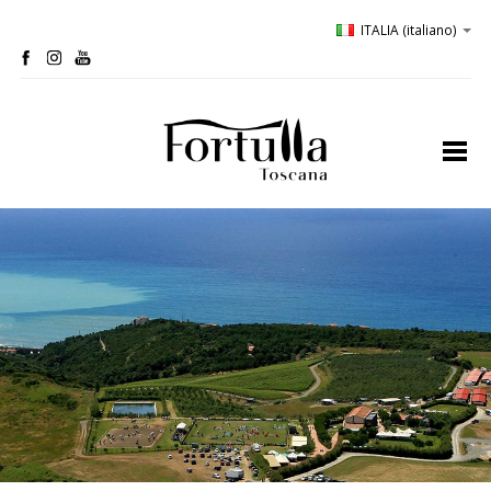
ITALIA
(italiano)
home
profilo
bio-cantina
oliveta
ospitalità
degustazioni
comunicazione