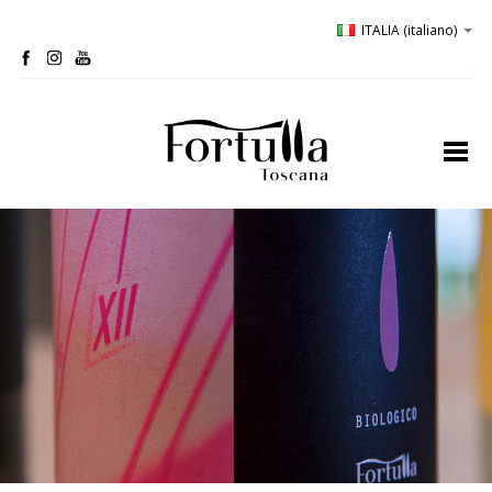
ITALIA
(italiano)
home
profilo
bio-cantina
oliveta
ospitalità
degustazioni
comunicazione