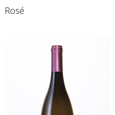
contatti
Rosé
site map