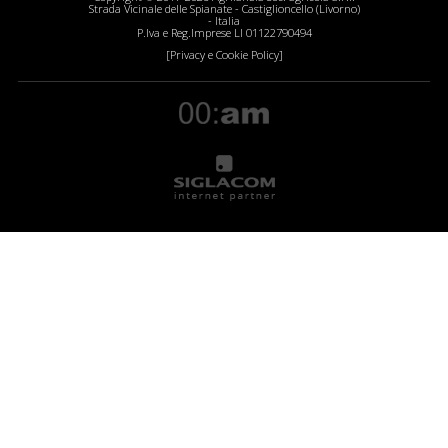
Strada Vicinale delle Spianate - Castiglioncello (Livorno)
- Italia
P.Iva e Reg.Imprese LI 01122790494
[Privacy e Cookie Policy]