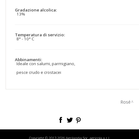
Gradazione alcolica:
13%
Temperatura di servizio:
8° - 10° C
Abbinamenti:
Ideale con salumi, parmigiano,
pesce crudo e crostacei
Rosé
Copyright © 2017-2026 Agrilandia Soc. agricola a.r.l.