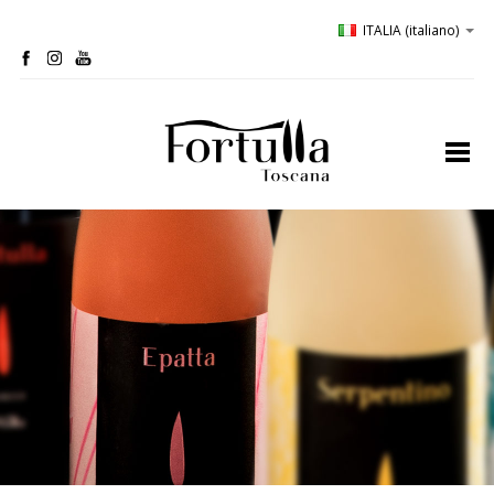
ITALIA
(italiano)
home
profilo
bio-cantina
oliveta
ospitalità
degustazioni
comunicazione