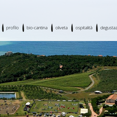
profilo
bio-cantina
oliveta
ospitalità
degustaz