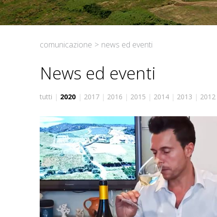
comunicazione
>
news ed eventi
News ed eventi
tutti
|
2020
|
2017
|
2016
|
2015
|
2014
|
2013
|
2012