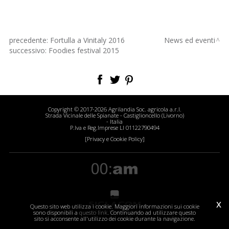
precedente:
Fortulla a Vinitaly 2016
News ed eventi
successivo:
Foodies festival 2015
Copyright © 2017-2026 Agrilandia Soc. agricola a.r.l.
Strada Vicinale delle Spianate - Castiglioncello (Livorno)
- Italia
P.Iva e Reg.Imprese LI 01122790494
[Privacy e Cookie Policy]
x
Questo sito web utilizza i cookie. Maggiori informazioni sui cookie
sono disponibili a
questo link
. Continuando ad utilizzare questo
sito si acconsente all'utilizzo dei cookie durante la navigazione.