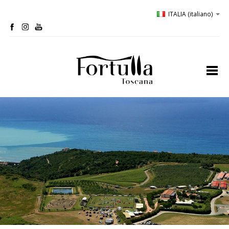
ITALIA
(italiano)
home
profilo
bio-cantina
oliveta
ospitalità
degustazioni
comunicazione